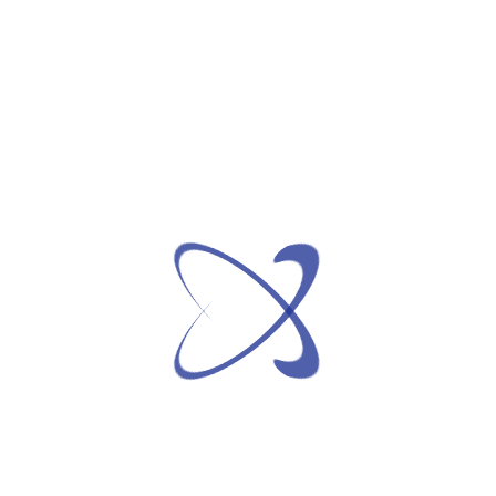
Neue Webseite prismplex.tech
Nach langer Arbeit habe ich meine Hauptseite
aktualisiert. Im Hintergrund arbeiten GRAV, CSS-
Bibliotheken (Pure CSS) und diverse Skripte (AOS.js,
lightslider.js).
Weiterlesen...
Informationen über interessante